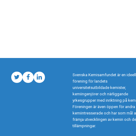
Svenska Kemisamfundet är en ideell
Twitter
Facebook
LinkedIn
förening för landets
universitetsutbildade kemister,
kemiingenjörer och närliggande
yrkesgrupper med inriktning på kemi
Föreningen är även öppen för andra
kemiintresserade och har som mål a
främja utvecklingen av kemin och d
tillämpningar.