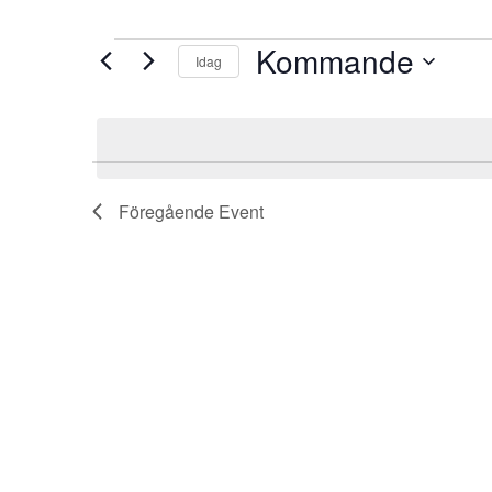
Kommande
Event
Idag
Välj
datum.
Föregående
Event