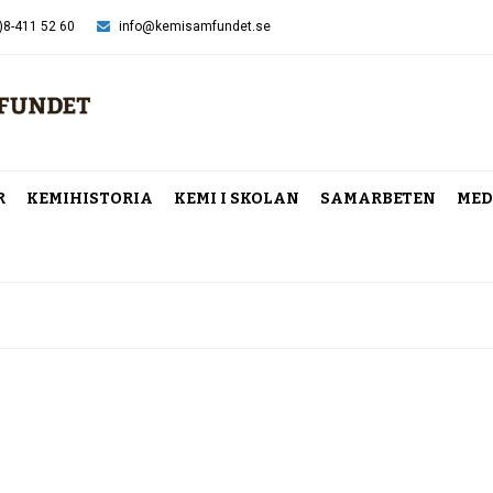
)8-411 52 60
info@kemisamfundet.se
R
KEMIHISTORIA
KEMI I SKOLAN
SAMARBETEN
MED