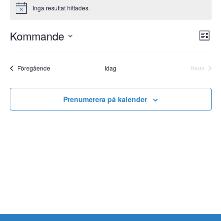
Inga resultat hittades.
Notis
Kommande
Vy-
Eve
Lista
vyn
navi
Välj
datum.
Event
Föregående
Idag
Nästa
Event
Prenumerera på kalender