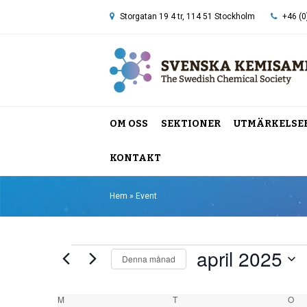
Storgatan 19 4 tr, 114 51 Stockholm
+46 (0
OM OSS
SEKTIONER
UTMÄRKELSE
KONTAKT
Hem
»
Event
april 2025
Event
Denna månad
Välj
datum.
M
MÅNDAG
T
TISDAG
O
ON
Kalender