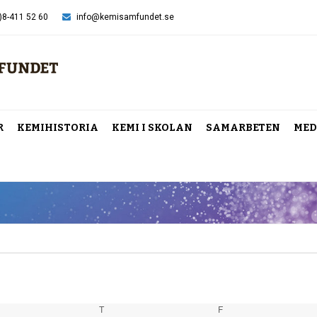
)8-411 52 60
info@kemisamfundet.se
R
KEMIHISTORIA
KEMI I SKOLAN
SAMARBETEN
MED
SDAG
T
TORSDAG
F
FREDAG