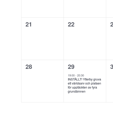
0
0
21
22
event,
event,
e
0
1
28
29
event,
event,
e
19:00
-
20:30
INSTÄLLT! Ytterby gruva
ett världsarv och platsen
för upptäckten av fyra
grundämnen