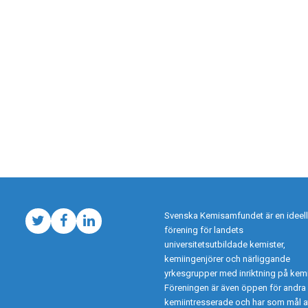
Svenska Kemisamfundet är en ideell
Twitter
Facebook
LinkedIn
förening för landets
universitetsutbildade kemister,
kemiingenjörer och närliggande
yrkesgrupper med inriktning på kemi
Föreningen är även öppen för andra
kemiintresserade och har som mål a