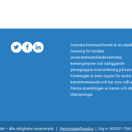
Svenska Kemisamfundet är en ideell
Twitter
Facebook
LinkedIn
förening för landets
universitetsutbildade kemister,
kemiingenjörer och närliggande
yrkesgrupper med inriktning på kemi
Föreningen är även öppen för andra
kemiintresserade och har som mål a
främja utvecklingen av kemin och d
tillämpningar.
t – Alla rättigheter reserverade |
Personuppgiftspolicy
| Org nr: 802001-756