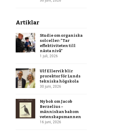
30 juni, 2026
Artiklar
Studie om organiska
solceller: ”Tar
effektiviteten till
nästa nivå”
1 juli, 2026
Ulf Ellervik blir
prorektor för Lunds
tekniska högskola
30 juni, 2026
Ny bok om Jacob
Berzelius –
människan bakom
vetenskapsmannen
16 juni, 2026