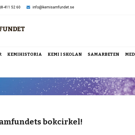
)8-411 52 60
info@kemisamfundet.se
R
KEMIHISTORIA
KEMI I SKOLAN
SAMARBETEN
MED
amfundets bokcirkel!