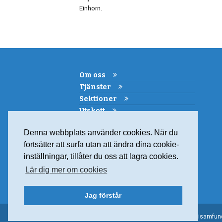
Einhorn.
Om oss
Tjänster
Sektioner
Utskott
Kemi i skolan
Denna webbplats använder cookies. När du
Samarbeten
fortsätter att surfa utan att ändra dina cookie-
Medlemskap
inställningar, tillåter du oss att lagra cookies.
Kontakt
Lär dig mer om cookies
Jag förstår
© 2015 Svenska Kemisamfunde