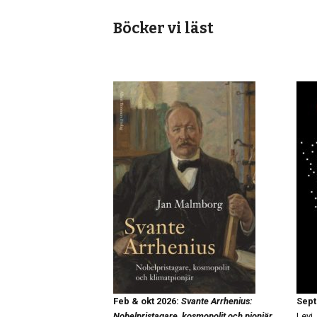
Böcker vi läst
Feb & okt 2026:
Svante Arrhenius:
Sept
Nobelpristagare, kosmopolit och pionjär
Levi