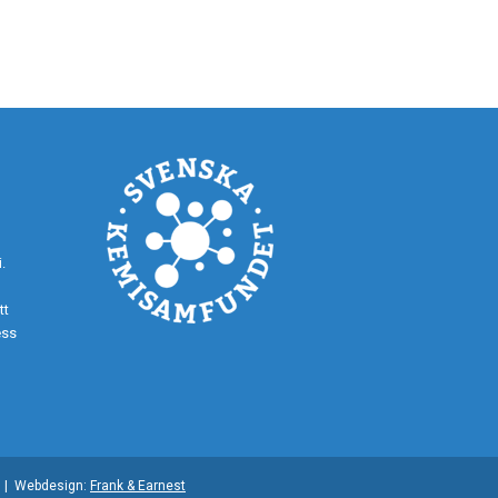
.
tt
ess
5 | Webdesign:
Frank & Earnest