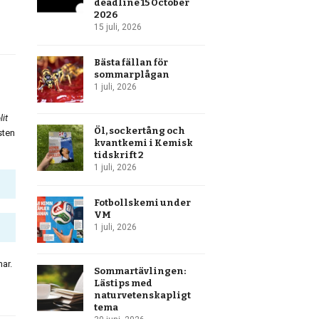
deadline 15 October
2026
15 juli, 2026
Bästa fällan för
sommarplågan
1 juli, 2026
it
Öl, sockertång och
sten
kvantkemi i Kemisk
tidskrift 2
1 juli, 2026
Fotbollskemi under
VM
1 juli, 2026
ar.
Sommartävlingen:
Lästips med
naturvetenskapligt
tema