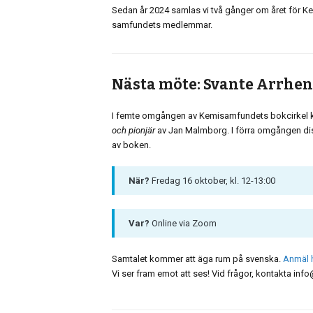
Sedan år 2024 samlas vi två gånger om året för 
samfundets medlemmar.
Nästa möte: Svante Arrhen
I femte omgången av Kemisamfundets bokcirkel ko
och pionjär
av Jan Malmborg. I förra omgången dis
av boken.
När?
Fredag 16 oktober, kl. 12-13:00
Var?
Online via Zoom
Samtalet kommer att äga rum på svenska.
Anmäl h
Vi ser fram emot att ses! Vid frågor, kontakta i