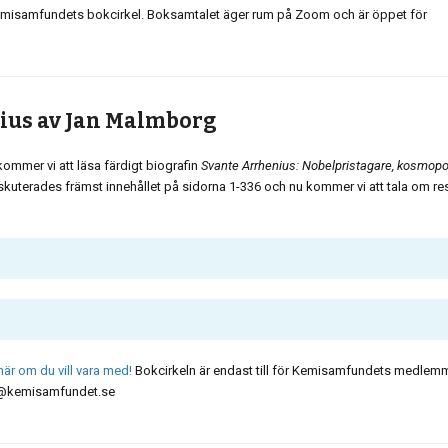
Kemisamfundets bokcirkel. Boksamtalet äger rum på Zoom och är öppet för
ius av Jan Malmborg
mmer vi att läsa färdigt biografin
Svante Arrhenius: Nobelpristagare, kosmopol
kuterades främst innehållet på sidorna 1-336 och nu kommer vi att tala om re
är om du vill vara med!
Bokcirkeln är endast till för Kemisamfundets medlemm
nfo@kemisamfundet.se