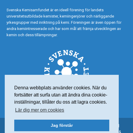
Svenska Kemisamfundet är en ideell förening för landets
universitetsutbildade kemister, kemiingenjörer och närliggande
yrkesgrupper med inriktning på kemi. Föreningen är även öppen för
andra kemiintresserade och har som mål att främja utvecklingen av
kemin och dess tillämpningar.
Denna webbplats använder cookies. När du
fortsätter att surfa utan att ändra dina cookie-
inställningar, tillåter du oss att lagra cookies.
Lär dig mer om cookies
Jag förstår
© 2015 Svenska Kemisamfundet – Alla rättigheter reserverade |
Personuppgiftspolicy
| Org nr: 802001-7565 | Webdesign:
Frank &