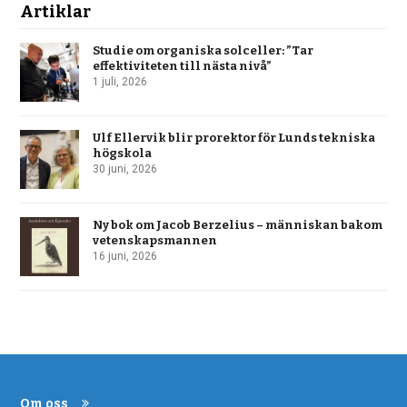
Artiklar
Studie om organiska solceller: ”Tar
effektiviteten till nästa nivå”
1 juli, 2026
Ulf Ellervik blir prorektor för Lunds tekniska
högskola
30 juni, 2026
Ny bok om Jacob Berzelius – människan bakom
vetenskapsmannen
16 juni, 2026
Om oss