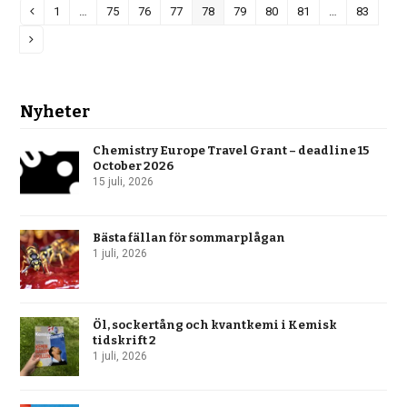
1
…
75
76
77
78
79
80
81
…
83
Previous
Page
Page
Page
Page
Page
Page
Page
Page
Page
Next
Nyheter
Chemistry Europe Travel Grant – deadline 15
October 2026
15 juli, 2026
Bästa fällan för sommarplågan
1 juli, 2026
Öl, sockertång och kvantkemi i Kemisk
tidskrift 2
1 juli, 2026