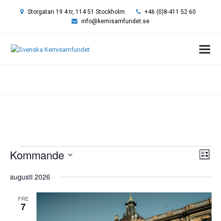
Storgatan 19 4 tr, 114 51 Stockholm
+46 (0)8-411 52 60
info@kemisamfundet.se
Hem
»
Kjemisk Institutt, Universitetet i Oslo
Event
Kommande
Vy-
Eve
Lista
vyn
navi
Välj
augusti 2026
datum.
FRE
7