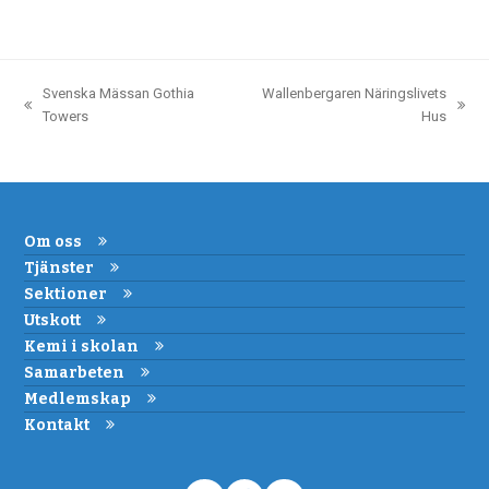
Svenska Mässan Gothia
Wallenbergaren Näringslivets
previous
next
Towers
Hus
post:
post:
Om oss
Tjänster
Sektioner
Utskott
Kemi i skolan
Samarbeten
Medlemskap
Kontakt