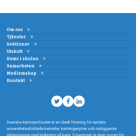
Om oss
Tjänster
Sektioner
Utskott
Kemi i skolan
Samarbeten
Medlemskap
Kontakt
Twitter
Facebook
LinkedIn
Svenska Kemisamfundet är en ideell förening för landets
universitetsutbildade kemister, kemiingenjörer och närliggande
yrkesgrupper med inriktning på kemi. Föreningen är även öppen för