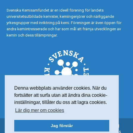
Svenska Kemisamfundet är en ideell förening för landets
universitetsutbildade kemister, kemiingenjörer och närliggande
yrkesgrupper med inriktning på kemi. Föreningen är även öppen för
andra kemiintresserade och har som mål att främja utvecklingen av
kemin och dess tillämpningar.
Denna webbplats använder cookies. När du
fortsätter att surfa utan att ändra dina cookie-
inställningar, tillåter du oss att lagra cookies.
Lär dig mer om cookies
Jag förstår
© 2015 Svenska Kemisamfundet – Alla rättigheter reserverade |
Personuppgiftspolicy
| Org nr: 802001-7565 | Webdesign:
Frank &