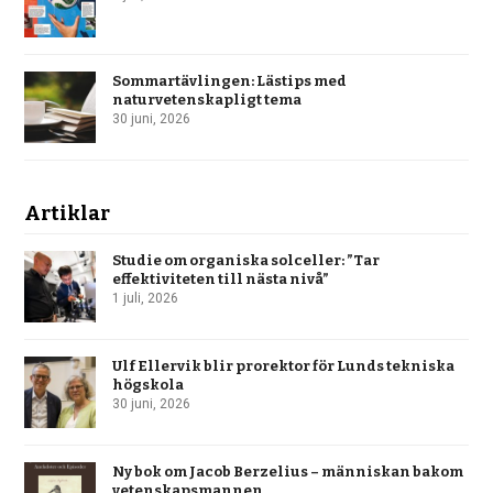
Sommartävlingen: Lästips med
naturvetenskapligt tema
30 juni, 2026
Artiklar
Studie om organiska solceller: ”Tar
effektiviteten till nästa nivå”
1 juli, 2026
Ulf Ellervik blir prorektor för Lunds tekniska
högskola
30 juni, 2026
Ny bok om Jacob Berzelius – människan bakom
vetenskapsmannen