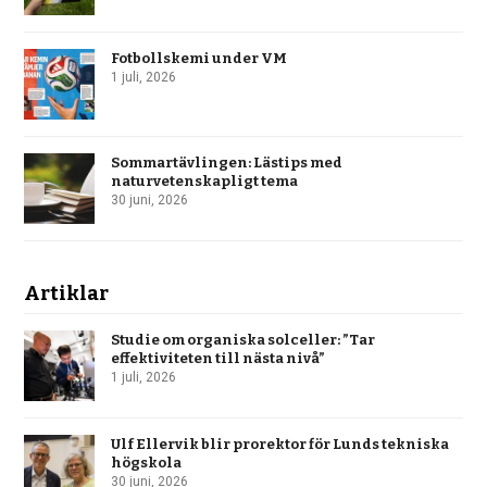
Fotbollskemi under VM
1 juli, 2026
Sommartävlingen: Lästips med
naturvetenskapligt tema
30 juni, 2026
Artiklar
Studie om organiska solceller: ”Tar
effektiviteten till nästa nivå”
1 juli, 2026
Ulf Ellervik blir prorektor för Lunds tekniska
högskola
30 juni, 2026