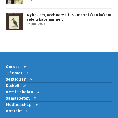
Ny bok om Jacob Berzelius – människan bakom
vetenskapsmannen
16 juni, 2026
Om oss
Tjänster
Sektioner
Utskott
Kemi i skolan
Samarbeten
Medlemskap
Kontakt