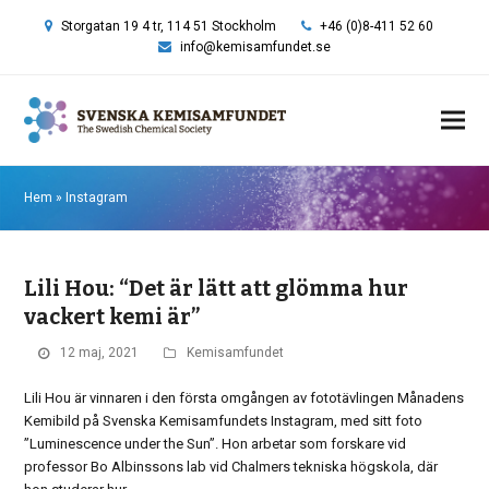
Storgatan 19 4 tr, 114 51 Stockholm
+46 (0)8-411 52 60
info@kemisamfundet.se
Hem
»
Instagram
Lili Hou: “Det är lätt att glömma hur
vackert kemi är”
12 maj, 2021
Kemisamfundet
Lili Hou är vinnaren i den första omgången av fototävlingen Månadens
Kemibild på Svenska Kemisamfundets Instagram, med sitt foto
”Luminescence under the Sun”. Hon arbetar som forskare vid
professor Bo Albinssons lab vid Chalmers tekniska högskola, där