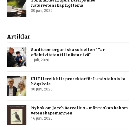
Sommartävlingen: Lästips med
naturvetenskapligt tema
30 juni, 2026
Artiklar
Studie om organiska solceller: ”Tar
effektiviteten till nästa nivå”
1 juli, 2026
Ulf Ellervik blir prorektor för Lunds tekniska
högskola
30 juni, 2026
Ny bok om Jacob Berzelius – människan bakom
vetenskapsmannen
16 juni, 2026