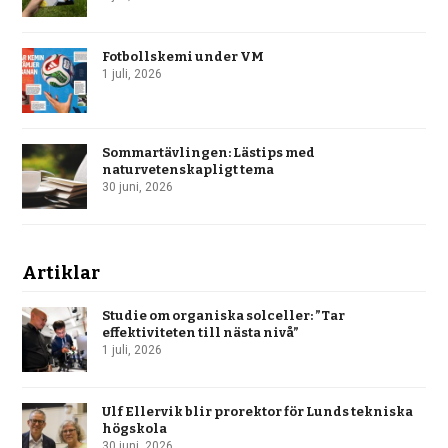
Fotbollskemi under VM
1 juli, 2026
Sommartävlingen: Lästips med
naturvetenskapligt tema
30 juni, 2026
Artiklar
Studie om organiska solceller: ”Tar
effektiviteten till nästa nivå”
1 juli, 2026
Ulf Ellervik blir prorektor för Lunds tekniska
högskola
30 juni, 2026