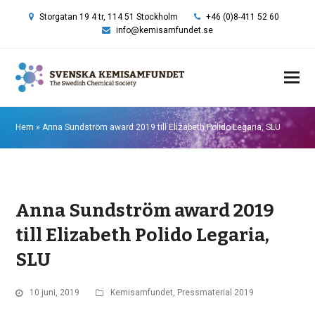
Storgatan 19 4 tr, 114 51 Stockholm
+46 (0)8-411 52 60
info@kemisamfundet.se
Hem
»
Anna Sundström award 2019 till Elizabeth Polido Legaria, SLU
Anna Sundström award 2019
till Elizabeth Polido Legaria,
SLU
10 juni, 2019
Kemisamfundet
,
Pressmaterial 2019