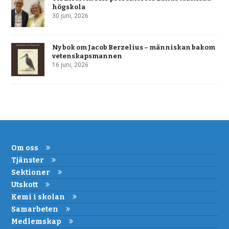
högskola
30 juni, 2026
Ny bok om Jacob Berzelius – människan bakom
vetenskapsmannen
16 juni, 2026
Om oss
Tjänster
Sektioner
Utskott
Kemi i skolan
Samarbeten
Medlemskap