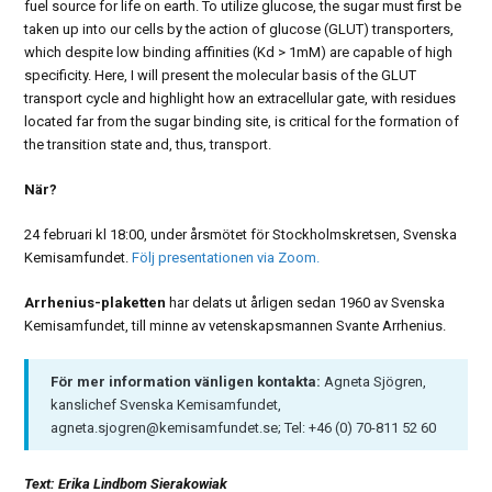
fuel source for life on earth. To utilize glucose, the sugar must first be
taken up into our cells by the action of glucose (GLUT) transporters,
which despite low binding affinities (Kd > 1mM) are capable of high
specificity. Here, I will present the molecular basis of the GLUT
transport cycle and highlight how an extracellular gate, with residues
located far from the sugar binding site, is critical for the formation of
the transition state and, thus, transport.
När?
24 februari kl 18:00, under årsmötet för Stockholmskretsen, Svenska
Kemisamfundet.
Följ presentationen via Zoom.
Arrhenius-plaketten
har delats ut årligen sedan 1960 av Svenska
Kemisamfundet, till minne av vetenskapsmannen Svante Arrhenius.
För mer information vänligen kontakta:
Agneta Sjögren,
kanslichef Svenska Kemisamfundet,
agneta.sjogren@kemisamfundet.se; Tel: +46 (0) 70-811 52 60
Text: Erika Lindbom Sierakowiak