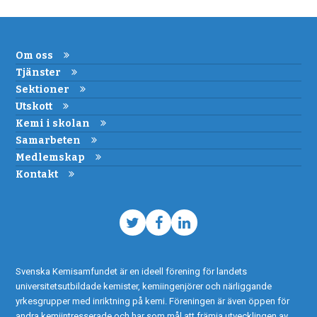
Om oss
Tjänster
Sektioner
Utskott
Kemi i skolan
Samarbeten
Medlemskap
Kontakt
Twitter
Facebook
LinkedIn
Svenska Kemisamfundet är en ideell förening för landets
universitetsutbildade kemister, kemiingenjörer och närliggande
yrkesgrupper med inriktning på kemi. Föreningen är även öppen för
andra kemiintresserade och har som mål att främja utvecklingen av