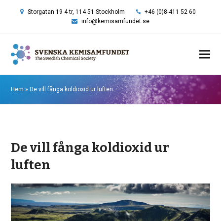
Storgatan 19 4 tr, 114 51 Stockholm
+46 (0)8-411 52 60
info@kemisamfundet.se
Hem
»
De vill fånga koldioxid ur luften
De vill fånga koldioxid ur
luften