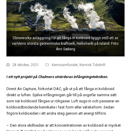
Climeworks anläggning för att fånga in koldioxid byggs intill ett av
världens största geotermiska kraftverk, Hellisheiði på Island. Foto:
Árni Sæberg
28 oktober, 2021
Kemisamfundet
,
Kemisk Tidskrift
I ett nytt projekt på Chalmers utvärderas infångningstekniken.
Direct Air Capture, förkortat DAC, går ut på att fånga in koldioxid
direkt ur luften. Själva infångningen går till på ungefär samma sätt
som när koldioxid fångas ur rökgaser. Luft sugs in och passerar en
koldioxidbindande kemikalie i fast form eller vätskeform. Sedan
frigörs koldioxiden i ett andra steg genom att energi tillförs.
– Den stora skillnaden är att koncentrationen av koldioxid är mycket