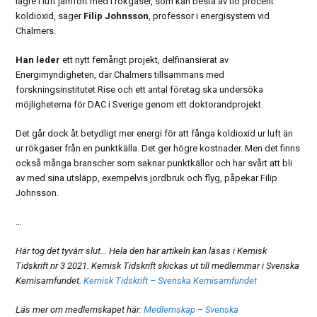
lägre i luft jämfört med i rökgaser, som kan bestå av tio procent
koldioxid, säger
Filip Johnsson
, professor i energisystem vid
Chalmers.
Han leder
ett nytt femårigt projekt, delfinansierat av
Energimyndigheten, där Chalmers tillsammans med
forskningsinstitutet Rise och ett antal företag ska undersöka
möjligheterna för DAC i Sverige genom ett doktorandprojekt.
Det går dock åt betydligt mer energi för att fånga koldioxid ur luft än
ur rökgaser från en punktkälla. Det ger högre kostnader. Men det finns
också många branscher som saknar punktkällor och har svårt att bli
av med sina utsläpp, exempelvis jordbruk och flyg, påpekar Filip
Johnsson.
…
Här tog det tyvärr slut… Hela den här artikeln kan läsas i Kemisk
Tidskrift nr 3 2021. Kemisk Tidskrift skickas ut till medlemmar i Svenska
Kemisamfundet.
Kemisk Tidskrift – Svenska Kemisamfundet
Läs mer om medlemskapet här:
Medlemskap – Svenska