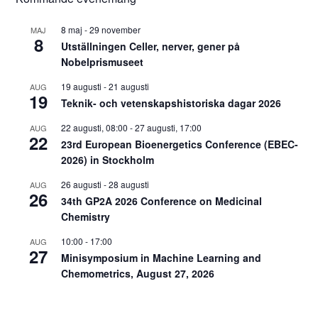
8 maj
-
29 november
MAJ
8
Utställningen Celler, nerver, gener på
Nobelprismuseet
19 augusti
-
21 augusti
AUG
19
Teknik- och vetenskapshistoriska dagar 2026
22 augusti, 08:00
-
27 augusti, 17:00
AUG
22
23rd European Bioenergetics Conference (EBEC-
2026) in Stockholm
26 augusti
-
28 augusti
AUG
26
34th GP2A 2026 Conference on Medicinal
Chemistry
10:00
-
17:00
AUG
27
Minisymposium in Machine Learning and
Chemometrics, August 27, 2026