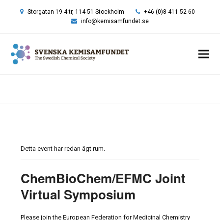
Storgatan 19 4 tr, 114 51 Stockholm
+46 (0)8-411 52 60
info@kemisamfundet.se
Hem
»
Event
»
ChemBioChem/EFMC Joint Virtual Symposium
Detta event har redan ägt rum.
ChemBioChem/EFMC Joint
Virtual Symposium
Please join the European Federation for Medicinal Chemistry