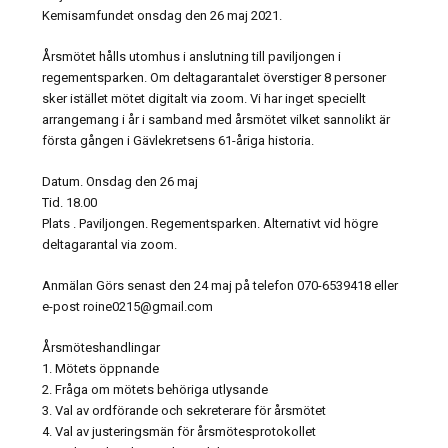
Kemisamfundet onsdag den 26 maj 2021.
Årsmötet hålls utomhus i anslutning till paviljongen i
regementsparken. Om deltagarantalet överstiger 8 personer
sker istället mötet digitalt via zoom. Vi har inget speciellt
arrangemang i år i samband med årsmötet vilket sannolikt är
första gången i Gävlekretsens 61-åriga historia.
Datum. Onsdag den 26 maj
Tid. 18.00
Plats . Paviljongen. Regementsparken. Alternativt vid högre
deltagarantal via zoom.
Anmälan Görs senast den 24 maj på telefon 070-6539418 eller
e-post roine0215@gmail.com
Årsmöteshandlingar
1. Mötets öppnande
2. Fråga om mötets behöriga utlysande
3. Val av ordförande och sekreterare för årsmötet
4. Val av justeringsmän för årsmötesprotokollet