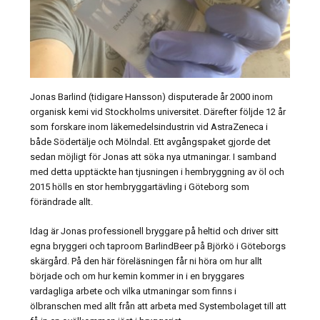
Jonas Barlind (tidigare Hansson) disputerade år 2000 inom
organisk kemi vid Stockholms universitet. Därefter följde 12 år
som forskare inom läkemedelsindustrin vid AstraZeneca i
både Södertälje och Mölndal. Ett avgångspaket gjorde det
sedan möjligt för Jonas att söka nya utmaningar. I samband
med detta upptäckte han tjusningen i hembryggning av öl och
2015 hölls en stor hembryggartävling i Göteborg som
förändrade allt.
Idag är Jonas professionell bryggare på heltid och driver sitt
egna bryggeri och taproom BarlindBeer på Björkö i Göteborgs
skärgård. På den här föreläsningen får ni höra om hur allt
började och om hur kemin kommer in i en bryggares
vardagliga arbete och vilka utmaningar som finns i
ölbranschen med allt från att arbeta med Systembolaget till att