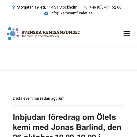
Storgatan 19 4 tr, 114 51 Stockholm
+46 (0)8-411 52 60
info@kemisamfundet.se
Hem
»
Event
»
Inbjudan föredrag om Ölets kemi med Jonas Barlind, den
26 oktober 18.00-19.00 i Magnélisalen vid Stockholms universitet
Detta event har redan ägt rum.
Inbjudan föredrag om Ölets
kemi med Jonas Barlind, den
26 oktober 18.00-19.00 i