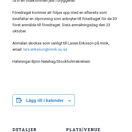
få in en ovälkommen jäst i bryggeriet.
Föredraget kommer att följas upp med en eftersits som
innefattar en ölprovning som anknyter till föredraget för de 30
först anmälda till föredraget. Sista anmälningsdag den 23
oktober.
Anmälan skickas som vanligt till Lasse Eriksson på mmk,
email:
lars.eriksson@mmk.su.se
Hälsningar Björn Nelehag/Stockholmskretsen
Lägg till i kalender
DETALJER
PLATS/VENUE