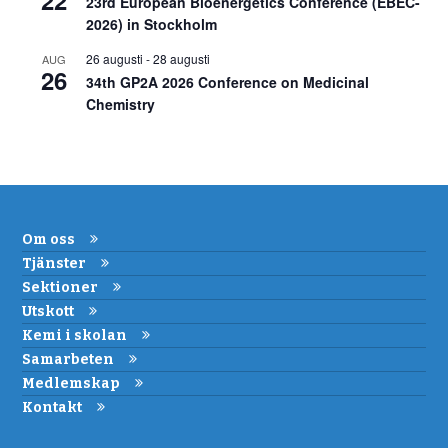
23rd European Bioenergetics Conference (EBEC-
2026) in Stockholm
26 augusti
-
28 augusti
AUG
26
34th GP2A 2026 Conference on Medicinal
Chemistry
Om oss
Tjänster
Sektioner
Utskott
Kemi i skolan
Samarbeten
Medlemskap
Kontakt