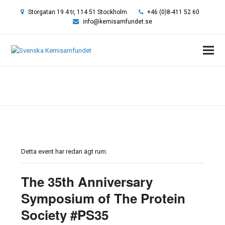
Storgatan 19 4 tr, 114 51 Stockholm
+46 (0)8-411 52 60
info@kemisamfundet.se
Hem
»
Event
»
The 35th Anniversary Symposium of The Protein Society
#PS35
Detta event har redan ägt rum.
The 35th Anniversary
Symposium of The Protein
Society #PS35