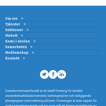
Om oss
Tjänster
Sektioner
Utskott
Kemi i skolan
Samarbeten
Medlemskap
Kontakt
Twitter
Facebook
LinkedIn
Svenska Kemisamfundet är en ideell förening för landets
universitetsutbildade kemister, kemiingenjörer och närliggande
yrkesgrupper med inriktning på kemi. Föreningen är även öppen för
andra kemiintresserade och har som mål att främja utvecklingen av