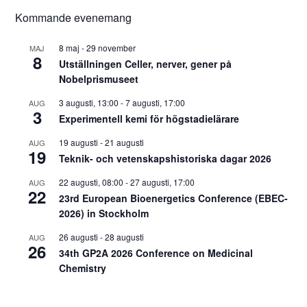
Kommande evenemang
8 maj
-
29 november
MAJ
8
Utställningen Celler, nerver, gener på
Nobelprismuseet
3 augusti, 13:00
-
7 augusti, 17:00
AUG
3
Experimentell kemi för högstadielärare
19 augusti
-
21 augusti
AUG
19
Teknik- och vetenskapshistoriska dagar 2026
22 augusti, 08:00
-
27 augusti, 17:00
AUG
22
23rd European Bioenergetics Conference (EBEC-
2026) in Stockholm
26 augusti
-
28 augusti
AUG
26
34th GP2A 2026 Conference on Medicinal
Chemistry