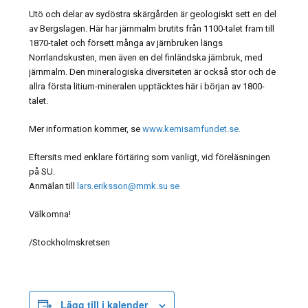
Utö och delar av sydöstra skärgården är geologiskt sett en del
av Bergslagen. Här har järnmalm brutits från 1100-talet fram till
1870-talet och försett många av järnbruken längs
Norrlandskusten, men även en del finländska järnbruk, med
järnmalm. Den mineralogiska diversiteten är också stor och de
allra första litium-mineralen upptäcktes här i början av 1800-
talet.
Mer information kommer, se
www.kemisamfundet.se.
Eftersits med enklare förtäring som vanligt, vid föreläsningen
på SU.
Anmälan till
lars.eriksson@mmk.su se
Välkomna!
/Stockholmskretsen
Lägg till i kalender