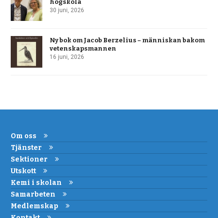
högskola
30 juni, 2026
Ny bok om Jacob Berzelius – människan bakom
vetenskapsmannen
16 juni, 2026
Om oss
Tjänster
Sektioner
Utskott
Kemi i skolan
Samarbeten
Medlemskap
Kontakt