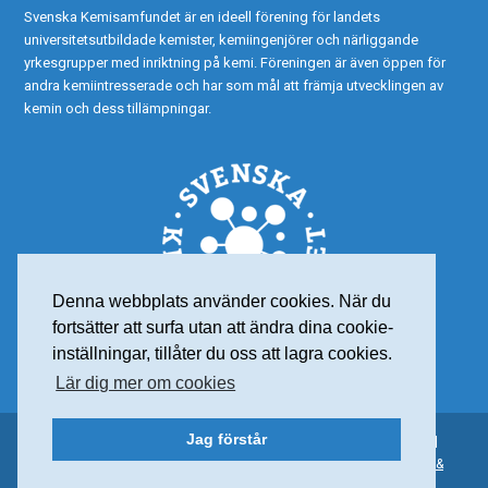
Svenska Kemisamfundet är en ideell förening för landets
universitetsutbildade kemister, kemiingenjörer och närliggande
yrkesgrupper med inriktning på kemi. Föreningen är även öppen för
andra kemiintresserade och har som mål att främja utvecklingen av
kemin och dess tillämpningar.
Denna webbplats använder cookies. När du
fortsätter att surfa utan att ändra dina cookie-
inställningar, tillåter du oss att lagra cookies.
Lär dig mer om cookies
Jag förstår
© 2015 Svenska Kemisamfundet – Alla rättigheter reserverade |
Personuppgiftspolicy
| Org nr: 802001-7565 | Webdesign:
Frank &
Earnest