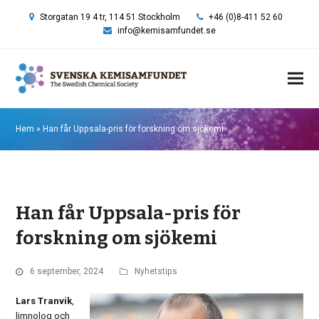
Storgatan 19 4 tr, 114 51 Stockholm
+46 (0)8-411 52 60
info@kemisamfundet.se
Hem
»
Han får Uppsala-pris för forskning om sjökemi
Han får Uppsala-pris för
forskning om sjökemi
6 september, 2024
Nyhetstips
Lars Tranvik
,
limnolog och