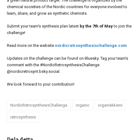
a given natural product target. The challenge is organized by the
chemical societies of the Nordic countries for everyone involved to
learn, share, and grow as synthetic chemists.
Submit your team’s synthesis plan latest
by the 7th of May
to join the
challenge!
Read more on the website
nordicretrosynthesischallenge.com
Updates on the challenge can be found on Bluesky. Tag your team’s
comment with the #NordicRetrosynthesisChallenge
@nordicretrosynt.bsky.social.
We look forward to your contribution!
NordicRetrosynthesisChallenge
organic
organiskkemi
retrosynthesis
Dela detta