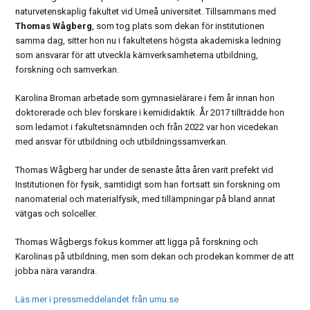
naturvetenskaplig fakultet vid Umeå universitet. Tillsammans med
Thomas Wågberg
, som tog plats som dekan för institutionen
samma dag, sitter hon nu i fakultetens högsta akademiska ledning
som ansvarar för att utveckla kärnverksamheterna utbildning,
forskning och samverkan.
Karolina Broman arbetade som gymnasielärare i fem år innan hon
doktorerade och blev forskare i kemididaktik. År 2017 tillträdde hon
som ledamot i fakultetsnämnden och från 2022 var hon vicedekan
med ansvar för utbildning och utbildningssamverkan.
Thomas Wågberg har under de senaste åtta åren varit prefekt vid
Institutionen för fysik, samtidigt som han fortsatt sin forskning om
nanomaterial och materialfysik, med tillämpningar på bland annat
vätgas och solceller.
Thomas Wågbergs fokus kommer att ligga på forskning och
Karolinas på utbildning, men som dekan och prodekan kommer de att
jobba nära varandra.
Läs mer i pressmeddelandet från umu.se