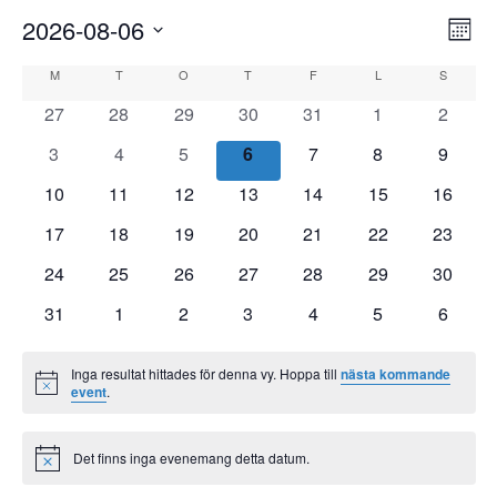
2026-08-06
Vy-
Eve
Månad
vyn
navi
Välj
Kalender
M
MÅNDAG
T
TISDAG
O
ONSDAG
T
TORSDAG
F
FREDAG
L
LÖRDAG
S
SÖNDA
datum.
av
0
0
0
0
0
0
0
27
28
29
30
31
1
2
event
event
event
event
event
event
event
Event
0
0
0
0
0
0
0
3
4
5
6
7
8
9
event
event
event
event
event
event
event
0
0
0
0
0
0
0
10
11
12
13
14
15
16
event
event
event
event
event
event
event
0
0
0
0
0
0
0
17
18
19
20
21
22
23
event
event
event
event
event
event
event
0
0
0
0
0
0
0
24
25
26
27
28
29
30
event
event
event
event
event
event
event
0
0
0
0
0
0
0
31
1
2
3
4
5
6
event
event
event
event
event
event
event
Inga resultat hittades för denna vy. Hoppa till
nästa kommande
Notis
event
.
Det finns inga evenemang detta datum.
Notis