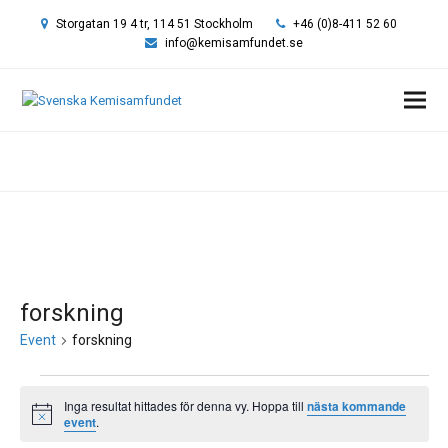
Storgatan 19 4 tr, 114 51 Stockholm
+46 (0)8-411 52 60
info@kemisamfundet.se
Hem
forskning
Event
forskning
Event
Inga resultat hittades för denna vy. Hoppa till
nästa kommande
Notis
event
.