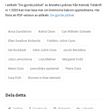
I artikeln ”De gjorde jobbet” av Annette Lycknes från Kemisk Tidskrift
nr 1 2020 kan man läsa mer om kvinnorna bakom upptäckterna. Här
finns en PDF-version av artikeln:
De gjorde jobbet.
Anna Sundström
Astrid Cleve
Carl Wilhelm Scheele
Ellen Swallow Richards
Frédéric Joliot-Curie
Ida Noddack
Irène Joliot-Curie
Jacob Berzelius
Julia Lermontova
Lise Meitner
Margaret Todd
Marie Curie
periodiska systemet
Pierre Curie
Sara Pohl
Women in their element
Dela detta
Twitter
Facebook
Pinterest
LinkedIn