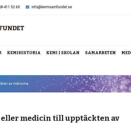
)8-411 52 60
info@kemisamfundet.se
R
KEMIHISTORIA
KEMI I SKOLAN
SAMARBETEN
MED
äckten av mikro-rna
 eller medicin till upptäckten av