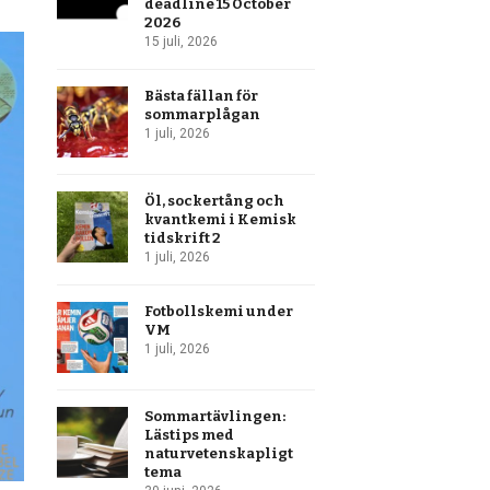
deadline 15 October
2026
15 juli, 2026
Bästa fällan för
sommarplågan
1 juli, 2026
Öl, sockertång och
kvantkemi i Kemisk
tidskrift 2
1 juli, 2026
Fotbollskemi under
VM
1 juli, 2026
Sommartävlingen:
Lästips med
naturvetenskapligt
tema