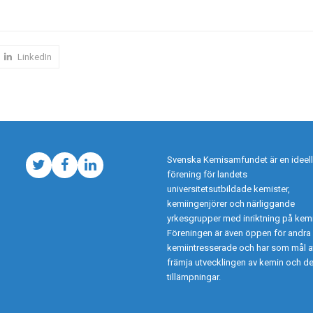
LinkedIn
Svenska Kemisamfundet är en ideell
Twitter
Facebook
LinkedIn
förening för landets
universitetsutbildade kemister,
kemiingenjörer och närliggande
yrkesgrupper med inriktning på kemi
Föreningen är även öppen för andra
kemiintresserade och har som mål a
främja utvecklingen av kemin och d
tillämpningar.