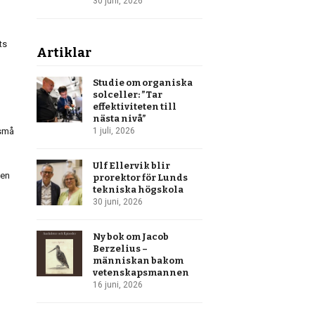
30 juni, 2026
ts
Artiklar
Studie om organiska
solceller: ”Tar
effektiviteten till
nästa nivå”
 små
1 juli, 2026
Ulf Ellervik blir
 en
prorektor för Lunds
tekniska högskola
30 juni, 2026
Ny bok om Jacob
Berzelius –
människan bakom
vetenskapsmannen
r
16 juni, 2026