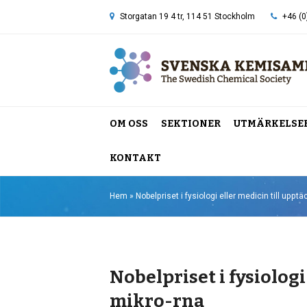
Storgatan 19 4 tr, 114 51 Stockholm
+46 (0
OM OSS
SEKTIONER
UTMÄRKELSE
KONTAKT
Hem
»
Nobelpriset i fysiologi eller medicin till uppt
Nobelpriset i fysiologi
mikro-rna