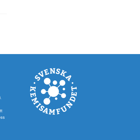
.
tt
ess