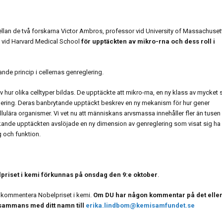
mellan de två forskarna Victor Ambros, professor vid University of Massachuset
 vid Harvard Medical School
för upptäckten av mikro-rna och dess roll i
nde princip i cellernas genreglering.
 hur olika celltyper bildas. De upptäckte att mikro-rna, en ny klass av mycket
glering. Deras banbrytande upptäckt beskrev en ny mekanism för hur gener
llulära organismer. Vi vet nu att människans arvsmassa innehåller fler än tusen
kande upptäckten avslöjade en ny dimension av genreglering som visat sig ha
 och funktion.
priset i kemi förkunnas på onsdag den 9:e oktober
.
r kommentera Nobelpriset i kemi.
Om DU har någon kommentar på det elle
lsammans med ditt namn till
erika.lindbom@kemisamfundet.se