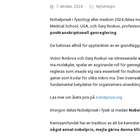
7 oktober, 2024
Nyhetstips
Nobelpriset i fysiologi eller medicin 2024 delas 
Medical School, USA, och Gary Ruvkun, professor
posttranskriptionell genreglering.
De belönas alltså för upptäckten av en grundlägga
Victor Ambros och Gary Ruvkun var intresserade av
rna-molekyler, spelar en avgörande roll för genre
regleras som visade sig vara essentiell för multice
gener som kodar för olika mikro-rna. Den överras
fundamental betydelse för organismers utveckling
Läs mer om årets pris på
nobelprize.org
Imorgon delas Nobelpriset i fysik ut medan
Nobel
Kemisamfundet har en tradition av att be kemiste
något annat nobelpris, mejla gärna denna til