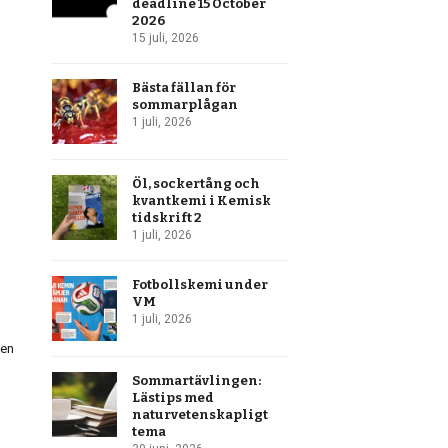
deadline 15 October
2026
15 juli, 2026
Bästa fällan för
sommarplågan
1 juli, 2026
Öl, sockertång och
kvantkemi i Kemisk
tidskrift 2
1 juli, 2026
Fotbollskemi under
VM
1 juli, 2026
nen
Sommartävlingen:
Lästips med
naturvetenskapligt
tema