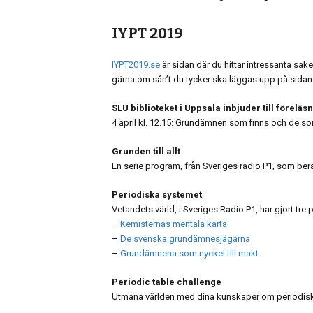
IYPT 2019
IYPT2019.se
är sidan där du hittar intressanta sake
gärna om sån’t du tycker ska läggas upp på sidan
SLU biblioteket i Uppsala inbjuder till förelä
4 april kl. 12.15: Grundämnen som finns och de so
Grunden till allt
En serie program, från Sveriges radio P1, som berä
Periodiska systemet
Vetandets värld, i Sveriges Radio P1, har gjort tr
–
Kemisternas mentala karta
–
De svenska grundämnesjägarna
–
Grundämnena som nyckel till makt
Periodic table challenge
Utmana världen med dina kunskaper om periodis