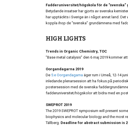
Fadderuniversitet/högskola för de ”svenska
Betydande insatser har gjorts av svenska kemist
har upptäckts i Sverige än i något annat land. 
koppla ihop de ”svenska” grundämnena med fadde
HIGH LIGHTS
Trends in Organic Chemistry, TOC
”Base metal catalysis” den 6 maj 2019 kommer att
Oorgandagarna 2019
De
5:e Oorgandagarna
äger rum i Umeå, 12‑14 juni
inledande plenarsession att ha fokus på periodis
postersession med de svenska faddergrundämnena
fadderuniversitet/högskolor att bidra med en pos
SWEPROT 2019
The 2019 SWEPROT symposium will present some of
biophysics and molecular biology and the most re
Tällberg.
Deadline for abstract submission is 2