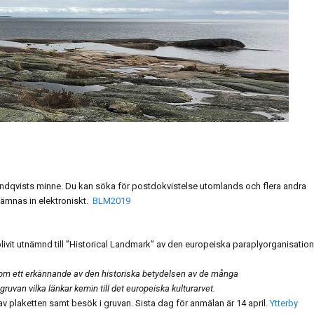
undqvists minne. Du kan söka för postdokvistelse utomlands och flera andra
ämnas in elektroniskt.
BLM2019
 blivit utnämnd till ”Historical Landmark” av den europeiska paraplyorganisatio
 som ett erkännande av den historiska betydelsen av de många
uvan vilka länkar kemin till det europeiska kulturarvet.
 plaketten samt besök i gruvan. Sista dag för anmälan är 14 april.
Ytterby