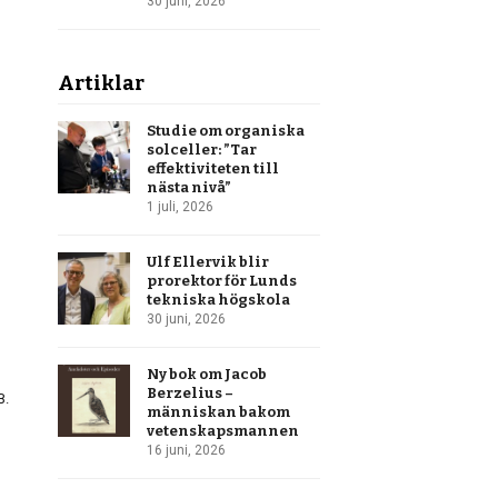
30 juni, 2026
Artiklar
Studie om organiska
solceller: ”Tar
effektiviteten till
nästa nivå”
1 juli, 2026
Ulf Ellervik blir
prorektor för Lunds
tekniska högskola
30 juni, 2026
Ny bok om Jacob
Berzelius –
B.
människan bakom
vetenskapsmannen
16 juni, 2026