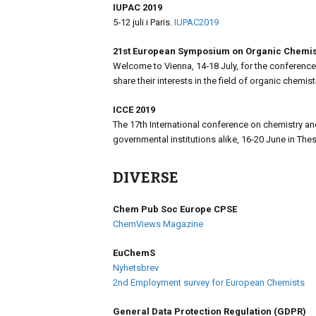
IUPAC 2019
5‑12 juli i Paris.
IUPAC2019
21st European Symposium on Organic Chemis
Welcome to Vienna, 14‑18 July, for the conference 
share their interests in the field of organic chemist
ICCE 2019
The 17th International conference on chemistry an
governmental institutions alike, 16‑20 June in The
DIVERSE
Chem Pub Soc Europe CPSE
ChemViews Magazine
EuChemS
Nyhetsbrev
2nd Employment survey for European Chemists
General Data Protection Regulation (GDPR)