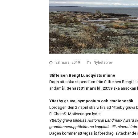
28 mars, 2019
Nyhetsbrev
Stiftelsen Bengt Lundqvists minne
Dags att söka stipendium från Stiftelsen Bengt L
ändamål.
Senast 31 mars kl. 23:59
ska ansökan l
Ytterby gruva, symposium och studiebesök
Lördagen den 27 april ska vi fira att Ytterby gruva
EuChemS. Motiveringen lyder:
Ytterby gruva tilldelas Historical Landmark Award
grundämnesupptäckterna kopplade till mineral från gr
Dagen kommer att vigas åt föredrag, avtäckande av