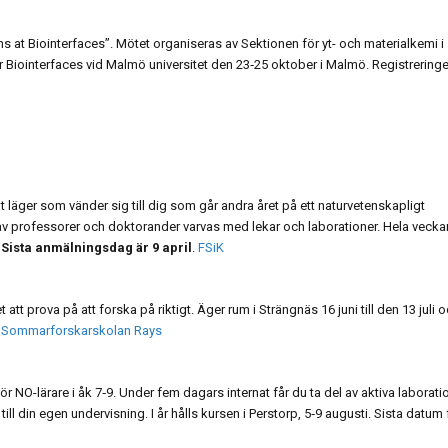
s at Biointerfaces”. Mötet organiseras av Sektionen för yt- och materialkemi i
 Biointerfaces vid Malmö universitet den 23‑25 oktober i Malmö. Registrering
t läger som vänder sig till dig som går andra året på ett naturvetenskapligt
v professorer och doktorander varvas med lekar och laborationer. Hela vecka
.
Sista anmälningsdag är 9 april
.
FSiK
tt prova på att forska på riktigt. Äger rum i Strängnäs 16 juni till den 13 juli 
.
Sommarforskarskolan Rays
r NO-lärare i åk 7‑9. Under fem dagars internat får du ta del av aktiva laborati
 till din egen undervisning. I år hålls kursen i Perstorp, 5‑9 augusti. Sista datum 