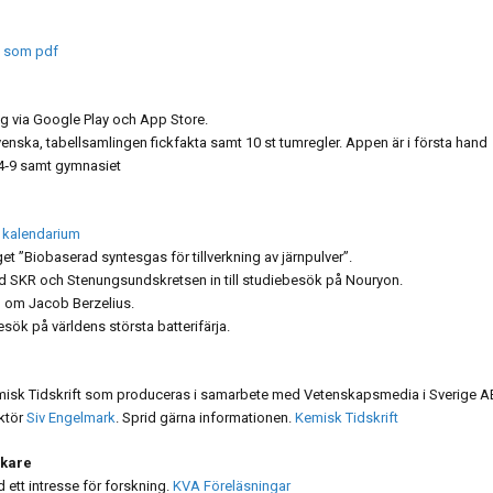
a som pdf
ig via Google Play och App Store.
svenska, tabellsamlingen fickfakta samt 10 st tumregler. Appen är i första hand
a 4‑9 samt gymnasiet
kalendarium
get ”Biobaserad syntesgas för tillverkning av järnpulver”.
d SKR och Stenungsundskretsen in till studiebesök på Nouryon.
ag om Jacob Berzelius.
esök på världens största batterifärja.
 Kemisk Tidskrift som produceras i samarbete med Vetenskapsmedia i Sverige A
aktör
Siv Engelmark
. Sprid gärna informationen.
Kemisk Tidskrift
skare
d ett intresse för forskning.
KVA Föreläsningar