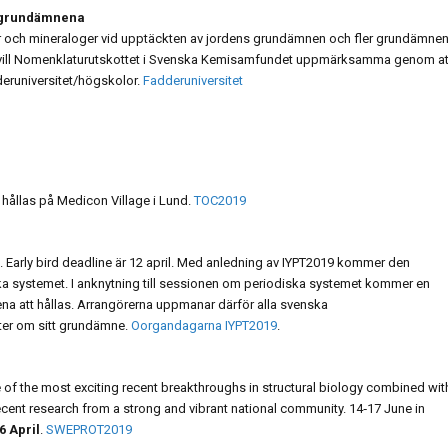
” grundämnena
er och mineraloger vid upptäckten av jordens grundämnen och fler grundämne
Det vill Nomenklaturutskottet i Svenska Kemisamfundet uppmärksamma genom at
runiversitet/högskolor.
Fadderuniversitet
 hållas på Medicon Village i Lund.
TOC2019
. Early bird deadline är 12 april. Med anledning av IYPT2019 kommer den
ka systemet. I anknytning till sessionen om periodiska systemet kommer en
 att hållas. Arrangörerna uppmanar därför alla svenska
ter om sitt grundämne.
Oorgandagarna IYPT2019
.
 the most exciting recent breakthroughs in structural biology combined wit
cent research from a strong and vibrant national community. 14‑17 June in
6 April
.
SWEPROT2019