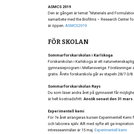
ASMCS 2019
Den är gången är temat ”Materials and Formulation
samarbete med the Biofilms – Research Center for
är öppen.
ASMCS2019
FÖR SKOLAN
Sommarforskarskolan i Karlskoga
Forskarskolan i Karlskoga är ett naturvetenskaplig
gymnasieprogram i Mellansverige. Föreläsningar a
gratis. Årets forskarskola går av stapeln 28/7‑3/8
Sommarforskarskolan Rays
Du som läser andra året på gymnasiet får möjlighet a
är helt kostnadsfritt.
Ansök senast den 31 mars
Experimentell kemi
För 7e året arrangeras kursen Experimentell Kemi fö
och laborera själv. Allt med syfte att ge inspiration
intresseanmälan är 15 maj.
Experimentell kemi