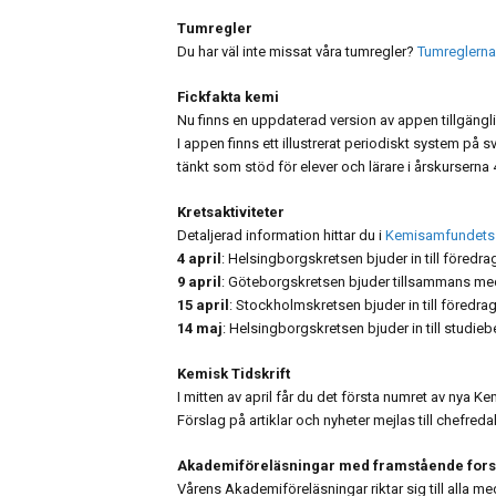
Tumregler
Du har väl inte missat våra tumregler?
Tumreglern
Fickfakta kemi
Nu finns en uppdaterad version av appen tillgängl
I appen finns ett illustrerat periodiskt system på 
tänkt som stöd för elever och lärare i årskursern
Kretsaktiviteter
Detaljerad information hittar du i
Kemisamfundets 
4 april
: Helsingborgskretsen bjuder in till föredra
9 april
: Göteborgskretsen bjuder tillsammans me
15 april
: Stockholmskretsen bjuder in till föredr
14 maj
: Helsingborgskretsen bjuder in till studieb
Kemisk Tidskrift
I mitten av april får du det första numret av nya
Förslag på artiklar och nyheter mejlas till chefred
Akademiföreläsningar med framstående for
Vårens Akademiföreläsningar riktar sig till alla me