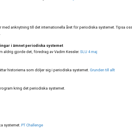
r med anknytning till det internationella året för periodiska systemet. Tipsa os
.
sningar i ämnet periodiska systemet
m aldrig gjorde det, föredrag av Vadim Kessler.
SLU 4 maj
ttar historierna som döljer sig i periodiska systemet.
Grunden till allt
e program kring det periodiska systemet.
ka systemet.
PT Challenge