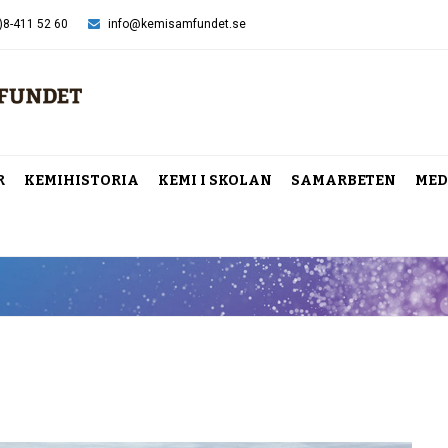
)8-411 52 60
info@kemisamfundet.se
R
KEMIHISTORIA
KEMI I SKOLAN
SAMARBETEN
MED