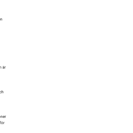
en
n är
och
oner
för