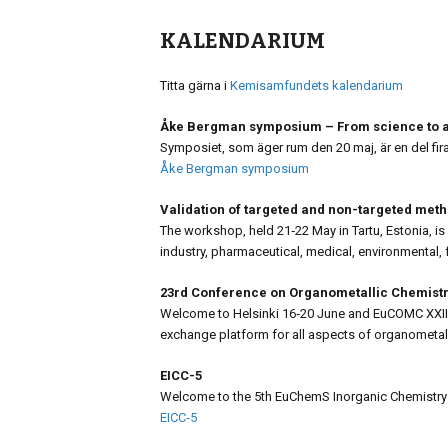
KALENDARIUM
Titta gärna i
Kemisamfundets kalendarium
Åke Bergman symposium – From science to ac
Symposiet, som äger rum den 20 maj, är en del firan
Åke Bergman symposium
Validation of targeted and non-targeted meth
The workshop, held 21‑22 May in Tartu, Estonia, is
industry, pharmaceutical, medical, environmental
23rd Conference on Organometallic Chemist
Welcome to Helsinki 16‑20 June and EuCOMC XXIII 
exchange platform for all aspects of organometall
EICC-5
Welcome to the 5th EuChemS Inorganic Chemistry C
EICC‑5