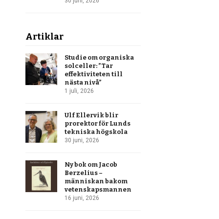
30 juni, 2026
Artiklar
Studie om organiska
solceller: ”Tar
effektiviteten till
nästa nivå”
1 juli, 2026
Ulf Ellervik blir
prorektor för Lunds
tekniska högskola
30 juni, 2026
Ny bok om Jacob
Berzelius –
människan bakom
vetenskapsmannen
16 juni, 2026