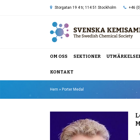
Storgatan 19 4 tr, 114 51 Stockholm
+46 (0
OM OSS
SEKTIONER
UTMÄRKELSE
KONTAKT
Hem
»
Porter Medal
L
M