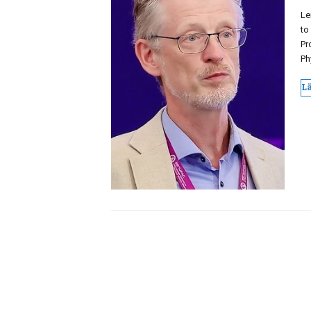
Le
to
Pr
Ph
L