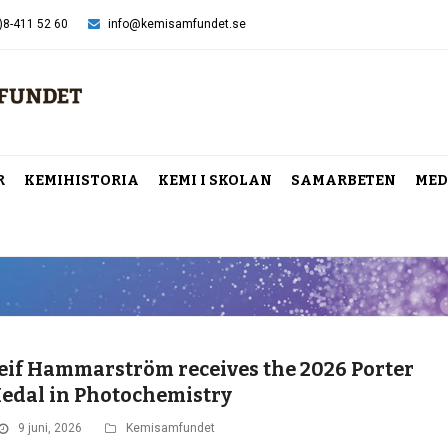
)8-411 52 60
info@kemisamfundet.se
R
KEMIHISTORIA
KEMI I SKOLAN
SAMARBETEN
MED
eif Hammarström receives the 2026 Porter
edal in Photochemistry
9 juni, 2026
Kemisamfundet