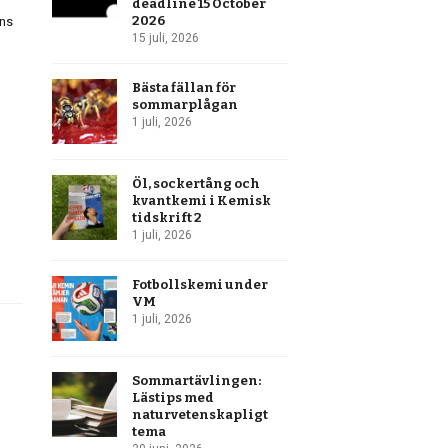
deadline 15 October
2026
ons
15 juli, 2026
Bästa fällan för
sommarplågan
1 juli, 2026
Öl, sockertång och
kvantkemi i Kemisk
tidskrift 2
1 juli, 2026
Fotbollskemi under
VM
1 juli, 2026
Sommartävlingen:
Lästips med
naturvetenskapligt
tema