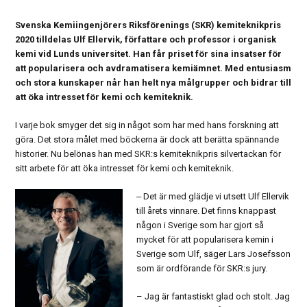
Svenska Kemiingenjörers Riksförenings (SKR) kemiteknikpris
2020 tilldelas Ulf Ellervik, författare och professor i organisk
kemi vid Lunds universitet. Han får priset för sina insatser för
att popularisera och avdramatisera kemiämnet. Med entusiasm
och stora kunskaper når han helt nya målgrupper och bidrar till
att öka intresset för kemi och kemiteknik.
I varje bok smyger det sig in något som har med hans forskning att
göra. Det stora målet med böckerna är dock att berätta spännande
historier. Nu belönas han med SKR:s kemiteknikpris silvertackan för
sitt arbete för att öka intresset för kemi och kemiteknik.
‒ Det är med glädje vi utsett Ulf Ellervik
till årets vinnare. Det finns knappast
någon i Sverige som har gjort så
mycket för att popularisera kemin i
Sverige som Ulf, säger Lars Josefsson
som är ordförande för SKR:s jury.
– Jag är fantastiskt glad och stolt. Jag