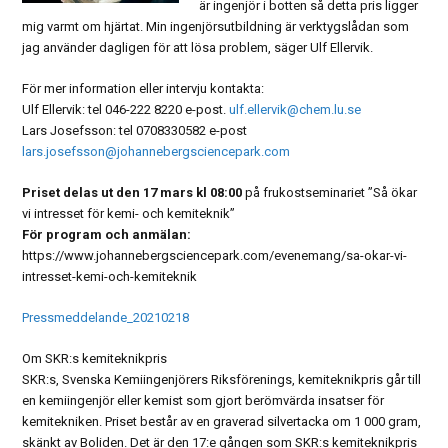
är ingenjör i botten så detta pris ligger
mig varmt om hjärtat. Min ingenjörsutbildning är verktygslådan som
jag använder dagligen för att lösa problem, säger Ulf Ellervik.
För mer information eller intervju kontakta:
Ulf Ellervik: tel 046-222 8220 e-post.
ulf.ellervik@chem.lu.se
Lars Josefsson: tel 0708330582 e-post
lars.josefsson@johannebergsciencepark.com
Priset delas ut den 17 mars kl 08:00
på frukostseminariet ”Så ökar
vi intresset för kemi- och kemiteknik”
För program och anmälan:
https://www.johannebergsciencepark.com/evenemang/sa-okar-vi-
intresset-kemi-och-kemiteknik
Pressmeddelande_20210218
Om SKR:s kemiteknikpris
SKR:s, Svenska Kemiingenjörers Riksförenings, kemiteknikpris går till
en kemiingenjör eller kemist som gjort berömvärda insatser för
kemitekniken. Priset består av en graverad silvertacka om 1 000 gram,
skänkt av Boliden. Det är den 17:e gången som SKR:s kemiteknikpris