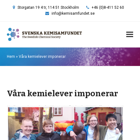
Storgatan 19 4 tr, 114 51 Stockholm
+46 (0)8-411 52 60
info@kemisamfundet.se
Hem
»
Våra kemielever imponerar
Våra kemielever imponerar