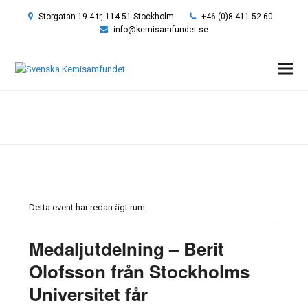
Storgatan 19 4 tr, 114 51 Stockholm
+46 (0)8-411 52 60
info@kemisamfundet.se
Hem
»
Event
»
Medaljutdelning – Berit Olofsson från Stockholms
Universitet får Arrheniusplaketten.
Detta event har redan ägt rum.
Medaljutdelning – Berit
Olofsson från Stockholms
Universitet får