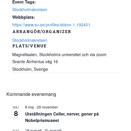
Event Tags:
Stockholmskretsen
Webbplats:
https://www.su.se/profiles/sblom-1.192401
ARRANGÖR/ORGANIZER
Stockholmskretsen
PLATS/VENUE
Magnélisalen, Stockholms universitet och via zoom
Svante Arrhenius väg 16
Stockholm
,
Sverige
Kommande evenemang
8 maj
-
29 november
MAJ
8
Utställningen Celler, nerver, gener på
Nobelprismuseet
19 augusti
-
21 augusti
AUG