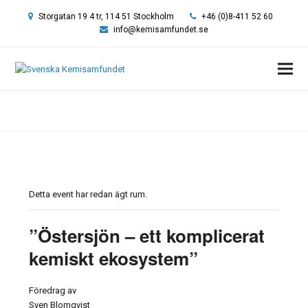
Storgatan 19 4 tr, 114 51 Stockholm
+46 (0)8-411 52 60
info@kemisamfundet.se
Hem
»
Event
»
”Östersjön – ett komplicerat kemiskt ekosystem”
Detta event har redan ägt rum.
”Östersjön – ett komplicerat
kemiskt ekosystem”
Föredrag av
Sven Blomqvist