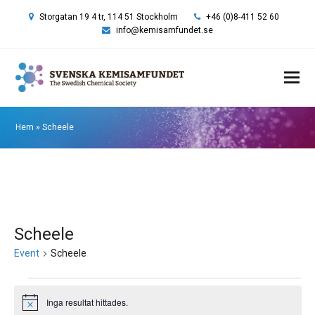
Storgatan 19 4 tr, 114 51 Stockholm
+46 (0)8-411 52 60
info@kemisamfundet.se
Hem
»
Scheele
Scheele
Event
Scheele
Event
Inga resultat hittades.
Notis