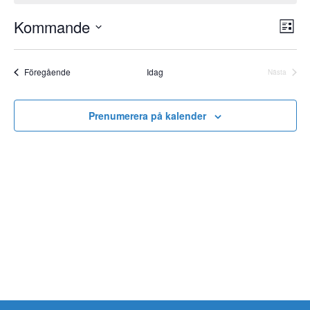
Kommande
Vy-
Eve
Lista
vyn
navi
Välj
datum.
Event
Föregående
Idag
Nästa
Event
Prenumerera på kalender