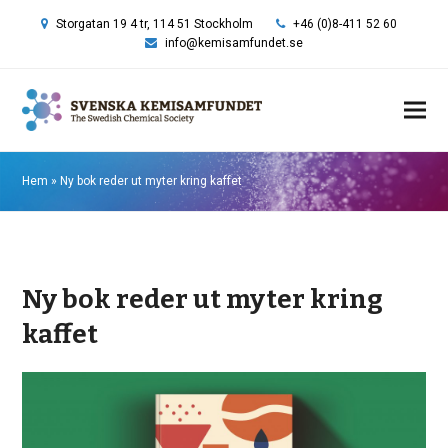
Storgatan 19 4 tr, 114 51 Stockholm
+46 (0)8-411 52 60
info@kemisamfundet.se
Hem
»
Ny bok reder ut myter kring kaffet
Ny bok reder ut myter kring
kaffet