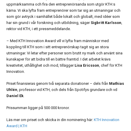
uppmärksamma och fira den entreprenörsanda som utgör KTH:s
kärna. Vi ska lyfta fram entreprenörer som tar sig an utmaningar och
som gör avtryck i samhället både lokalt och globalt, med idéer som
har sin grund i vår forskning och utbildning, säger
Sigbritt Karlsson
,
rektor vid KTH, i ett pressmeddelande.
– Med KTH Innovation Award vill vi lyfta fram människor med
koppling till KTH som i sitt entreprenörskap tagit sig an stora
utmaningar. Vi letar efter personer som brutit ny mark och använt sina
kunskaper för att bidra till en bättre framtid. I det arbetet krävs
kreativitet, uthållighet och mod, tillägger
Lisa Ericsson
, chef för KTH
Innovation.
Priset finansieras genom två separata donationer – dels från
Mathias
Uhlén
, professor vid KTH, och dels från Spotifys grundare och vd
Daniel Ek
.
Prissumman ligger på 500 000 kronor.
Läs mer om priset och skicka in din nominering här:
KTH Innovation
Award | KTH