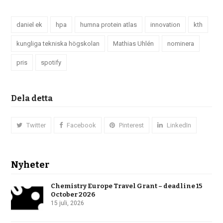
daniel ek
hpa
humna protein atlas
innovation
kth
kungliga tekniska högskolan
Mathias Uhlén
nominera
pris
spotify
Dela detta
Twitter
Facebook
Pinterest
LinkedIn
Nyheter
Chemistry Europe Travel Grant – deadline 15
October 2026
15 juli, 2026