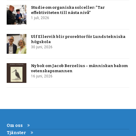
Studie om organiska solceller: ”Tar
effektiviteten till nästa nivå”
1 juli, 2026
Ulf Ellervik blir prorektor för Lunds tekniska
högskola
30 juni, 2026
Ny bok om Jacob Berzelius – människan bakom
vetenskapsmannen
16 juni, 2026
Om oss
Tjänster