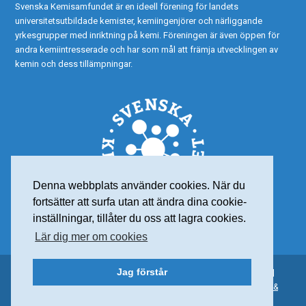
Svenska Kemisamfundet är en ideell förening för landets
universitetsutbildade kemister, kemiingenjörer och närliggande
yrkesgrupper med inriktning på kemi. Föreningen är även öppen för
andra kemiintresserade och har som mål att främja utvecklingen av
kemin och dess tillämpningar.
Denna webbplats använder cookies. När du
fortsätter att surfa utan att ändra dina cookie-
inställningar, tillåter du oss att lagra cookies.
Lär dig mer om cookies
Jag förstår
© 2015 Svenska Kemisamfundet – Alla rättigheter reserverade |
Personuppgiftspolicy
| Org nr: 802001-7565 | Webdesign:
Frank &
Earnest