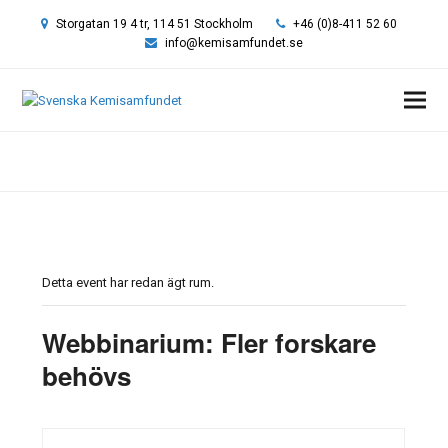
Storgatan 19 4 tr, 114 51 Stockholm
+46 (0)8-411 52 60
info@kemisamfundet.se
Hem
»
Event
»
Webbinarium: Fler forskare behövs
Detta event har redan ägt rum.
Webbinarium: Fler forskare
behövs