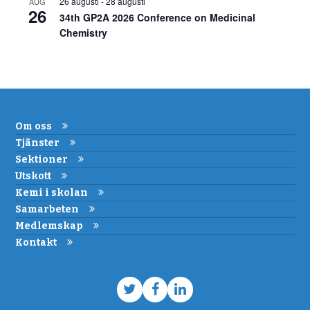
26 augusti
-
28 augusti
AUG
26
34th GP2A 2026 Conference on Medicinal
Chemistry
Om oss
Tjänster
Sektioner
Utskott
Kemi i skolan
Samarbeten
Medlemskap
Kontakt
Twitter
Facebook
LinkedIn