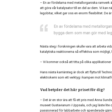
– En av fördelarna med metallorganiska ramverk är
att göra vår katalysator till en del av dem. Vi k
legobitar, vilket ger oss en enorm flexibilitet. De ä
En av fördelarna med metallorgani
bygga dem som man gör med leg
Nästa steg i forskningen skulle vara att arbeta v
katalytiska reaktionerna så effektiva som möjligt,
– Vi kommer också att titta på olika applikationer 
Hans nästa karriärsteg är dock att flytta till Tech
elektrokemi som ett verktyg i kampen mot klimatf
Vad betyder det här priset för dig?
– Det är en stor ära att få ett pris med Anna Sun
museet Gustavianum i Uppsala, och jag läste lite om
passionerad för labbarbete och spenderade gärna ti