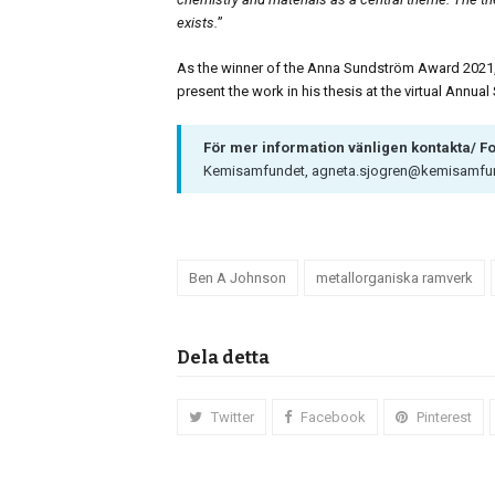
exists.
”
As the winner of the Anna Sundström Award 2021, Be
present the work in his thesis at the virtual Annu
För mer information vänligen kontakta/ F
Kemisamfundet, agneta.sjogren@kemisamfun
Ben A Johnson
metallorganiska ramverk
Dela detta
Twitter
Facebook
Pinterest