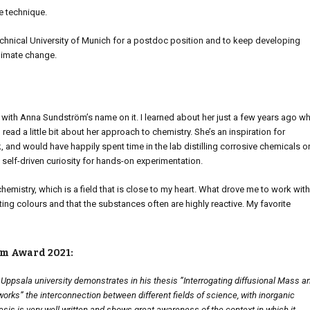
he technique.
echnical University of Munich for a postdoc position and to keep developing
climate change.
rd with Anna Sundström’s name on it. I learned about her just a few years ago wh
ad a little bit about her approach to chemistry. She’s an inspiration for
and would have happily spent time in the lab distilling corrosive chemicals o
elf-driven curiosity for hands-on experimentation.
hemistry, which is a field that is close to my heart. What drove me to work with
sting colours and that the substances often are highly reactive. My favorite
öm Award 2021:
ppsala university demonstrates in his thesis ”Interrogating diffusional Mass a
rks” the interconnection between different fields of science, with inorganic
sis is very well-written and shows great awareness of the context in which it