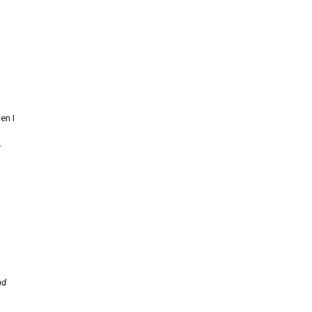
en I
r
nd