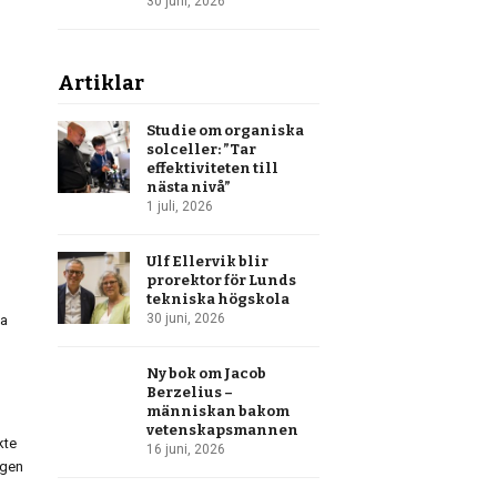
30 juni, 2026
Artiklar
Studie om organiska
solceller: ”Tar
effektiviteten till
nästa nivå”
1 juli, 2026
Ulf Ellervik blir
prorektor för Lunds
tekniska högskola
30 juni, 2026
la
Ny bok om Jacob
Berzelius –
människan bakom
vetenskapsmannen
kte
16 juni, 2026
igen