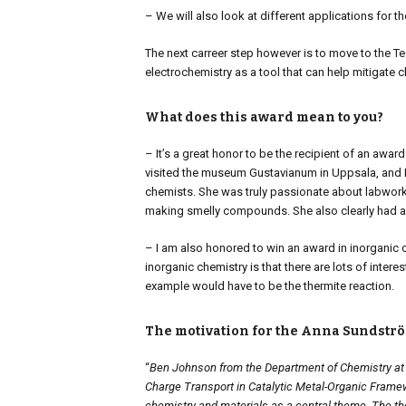
– We will also look at different applications for t
The next carreer step however is to move to the T
electrochemistry as a tool that can help mitigate 
What does this award mean to you?
– It’s a great honor to be the recipient of an awa
visited the museum Gustavianum in Uppsala, and I re
chemists. She was truly passionate about labwork, 
making smelly compounds. She also clearly had a s
– I am also honored to win an award in inorganic c
inorganic chemistry is that there are lots of intere
example would have to be the thermite reaction.
The motivation for the Anna Sundstr
“
Ben Johnson from the Department of Chemistry at U
Charge Transport in Catalytic Metal-Organic Framewo
chemistry and materials as a central theme. The the