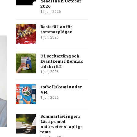
deadline 15 October
2026
15 juli, 2026
Bästa fällan för
sommarplågan
1 juli, 2026
Öl, sockertång och
kvantkemi i Kemisk
tidskrift 2
1 juli, 2026
Fotbollskemi under
VM
1 juli, 2026
Sommartävlingen:
Lästips med
naturvetenskapligt
tema