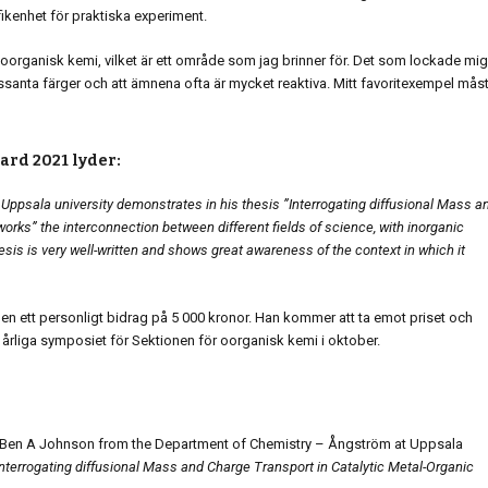
fikenhet för praktiska experiment.
 oorganisk kemi, vilket är ett område som jag brinner för. Det som lockade mig t
ssanta färger och att ämnena ofta är mycket reaktiva. Mitt favoritexempel mås
rd 2021 lyder:
ppsala university demonstrates in his thesis ”Interrogating diffusional Mass a
rks” the interconnection between different fields of science, with inorganic
sis is very well-written and shows great awareness of the context in which it
 ett personligt bidrag på 5 000 kronor. Han kommer att ta emot priset och
la årliga symposiet för Sektionen för oorganisk kemi i oktober.
 Ben A Johnson from the Department of Chemistry – Ångström at Uppsala
Interrogating diffusional Mass and Charge Transport in Catalytic Metal-Organic