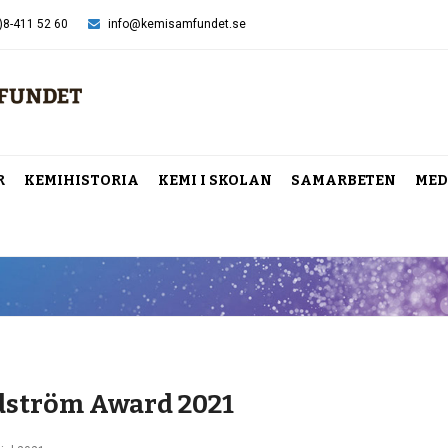
)8-411 52 60
info@kemisamfundet.se
R
KEMIHISTORIA
KEMI I SKOLAN
SAMARBETEN
MED
dström Award 2021