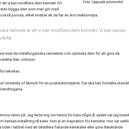
Foto: Uppsala universitet
 att vi kan modifiera dem kemiskt för
an nästan bygga dem som man gör med
r också porösa, vilket innebär att de har en stor reaktionsyta.
ska ramverk är att vi kan modifiera dem kemiskt. Vi kan nästan
obitar
idare med de metallorganiska ramverken och optimera dem för att göra de
 berättar Ben Johnson.
för tekniken.
nical University of Munich för en postdoktorstjänst. Där ska han fortsätta utveck
örändringarna.
dströms namn på. Jag lärde mig om henne för bara några år sedan när jag besö
 hennes inställning till kemi. Hon är en inspiration för kemister. Hon var verkl
den i labbet med att destillera frätande kemikalier eller göra illaluktande