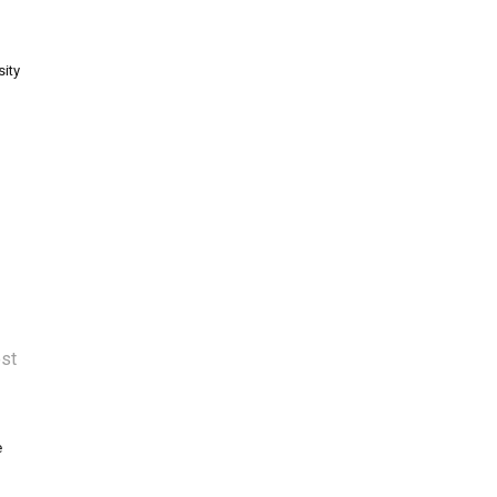
sity
ost
e