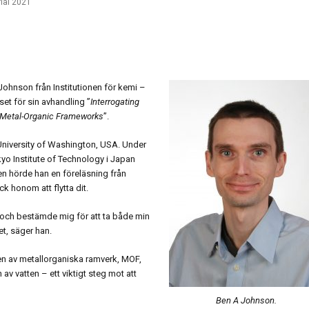
ial 2021
Johnson från Institutionen för kemi –
set för sin avhandling ”
Interrogating
c Metal-Organic Frameworks
”.
University of Washington, USA. Under
kyo Institute of Technology i Japan
n hörde han en föreläsning från
k honom att flytta dit.
 och bestämde mig för att ta både min
t, säger han.
en av metallorganiska ramverk, MOF,
av vatten – ett viktigt steg mot att
Ben A Johnson.