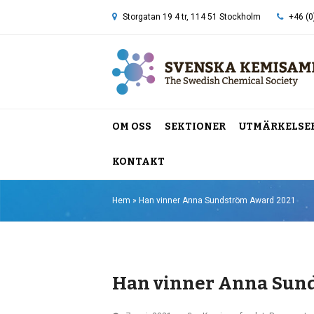
Storgatan 19 4 tr, 114 51 Stockholm
+46 (0
OM OSS
SEKTIONER
UTMÄRKELSE
KONTAKT
Hem
»
Han vinner Anna Sundström Award 2021
Han vinner Anna Sun