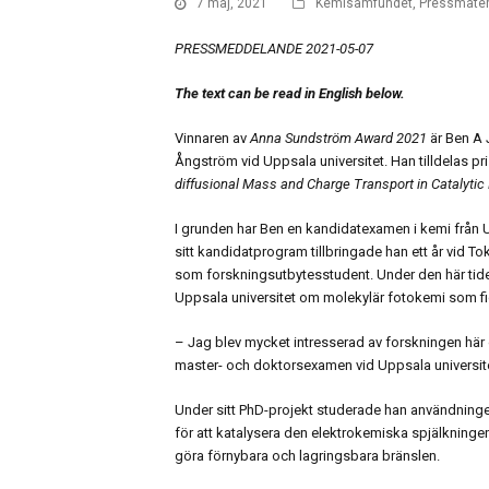
7 maj, 2021
Kemisamfundet
,
Pressmater
PRESSMEDDELANDE 2021-05-07
The text can be read in English below.
Vinnaren av
Anna Sundström Award 2021
är Ben A 
Ångström vid Uppsala universitet. Han tilldelas pri
diffusional Mass and Charge Transport in Catalyti
I grunden har Ben en kandidatexamen i kemi från 
sitt kandidatprogram tillbringade han ett år vid To
som forskningsutbytesstudent. Under den här tide
Uppsala universitet om molekylär fotokemi som fic
– Jag blev mycket intresserad av forskningen här
master- och doktorsexamen vid Uppsala universite
Under sitt PhD-projekt studerade han användning
för att katalysera den elektrokemiska spjälkningen 
göra förnybara och lagringsbara bränslen.