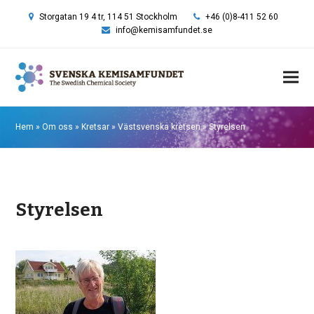
Storgatan 19 4 tr, 114 51 Stockholm
+46 (0)8-411 52 60
info@kemisamfundet.se
Hem
»
Om oss
»
Kretsar
»
Västsvenska kretsen
»
Styrelsen
Styrelsen