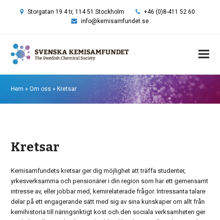
Storgatan 19 4 tr, 114 51 Stockholm
+46 (0)8-411 52 60
info@kemisamfundet.se
Hem
»
Om oss
»
Kretsar
Kretsar
Kemisamfundets kretsar ger dig möjlighet att träffa studenter,
yrkesverksamma och pensionärer i din region som har ett gemensamt
intresse av, eller jobbar med, kemirelaterade frågor. Intressanta talare
delar på ett engagerande sätt med sig av sina kunskaper om allt från
kemihistoria till näringsriktigt kost och den sociala verksamheten ger