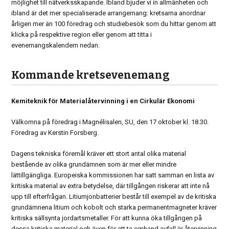
möjlighet till nätverksskapande. Ibland bjuder vi in allmänheten och
ibland är det mer specialiserade arrangemang: kretsarna anordnar
årligen mer än 100 föredrag och studiebesök som du hittar genom att
klicka på respektive region eller genom att titta i
evenemangskalendern nedan.
Kommande kretsevenemang
Kemiteknik för Materialåtervinning i en Cirkulär Ekonomi
Välkomna på föredrag i Magnélisalen, SU, den 17 oktober kl. 18.30.
Föredrag av Kerstin Forsberg.
Dagens tekniska föremål kräver ett stort antal olika material
bestående av olika grundämnen som är mer eller mindre
lättillgängliga. Europeiska kommissionen har satt samman en lista av
kritiska material av extra betydelse, där tillgången riskerar att inte nå
upp till efterfrågan. Litiumjonbatterier består till exempel av de kritiska
grundämnena litium och kobolt och starka permanentmagneter kräver
kritiska sällsynta jordartsmetaller. För att kunna öka tillgången på
dessa kritiska material och även för att ta omhand avfall är återvinning